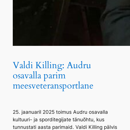
Valdi Killing: Audru
osavalla parim
meesveteransportlane
25. jaanuaril 2025 toimus Audru osavalla
kultuuri- ja sporditegijate tänuõhtu, kus
tunnustati aasta parimaid. Valdi Killing pälvis