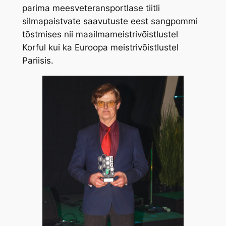
parima meesveteransportlase tiitli
silmapaistvate saavutuste eest sangpommi
tõstmises nii maailmameistrivõistlustel
Korful kui ka Euroopa meistrivõistlustel
Pariisis.