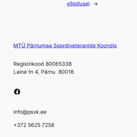
võistlusel
→
MTÜ Pärnumaa Spordiveteranide Koondis
Registrikood 80065338
Laine tn 4, Pärnu 80016
Facebook
info@psvk.ee
+372 5625 7258