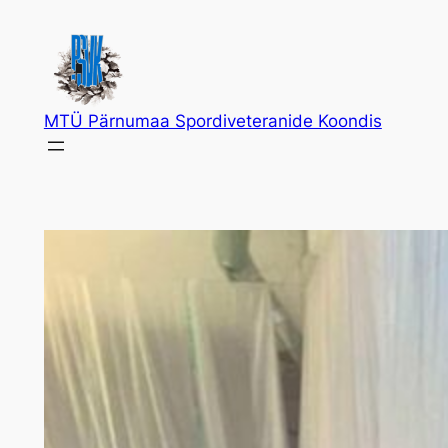
Liigu
sisu
juurde
MTÜ Pärnumaa Spordiveteranide Koondis