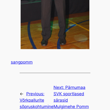
sangpomm
Next:
Pärnumaa
←
Previous:
SVK sportlased
Võrkpallurite
särasid
sõpruskohtumine
Mulgimehe Pomm